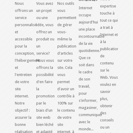
Nous
Vous avez
Nos outils
expertise
Internet
offrons un
un projet
vous
touche à
occupe
service
ou une
permettent
tout ce qui
aujourd'hui
personnalisé
idée, vous
de gérer
a trait à
une place
et
offrez un
vous-
Internet et
incontournable
accessible
produit ou
même la
à la
de la vie
pour la
un
publication
publication
quotidienne.
conception,
service?
d'articles
de
Que ce
l'hébergement
Nous vous
sur votre
contenu
soit dans
et
offrons la
site. Cela
sur le
le cadre
l'entretien
possibilité
vous
Web. Vous
de son
de votre
d'en faire
permet
voulez en
travail,
site
la
d'avoir un
savoir
pour
internet.
promotion
contrôle à
plus,
s'informer,
Notre
par le
100% sur
obtenir
magasiner,
objectif :
biais d'un
le contenu
des
communiquer
assurer la
site web
de votre
conseils
avec le
bonne
bien léché
site
ou un
monde...
réalisation
et adapté
internet, à