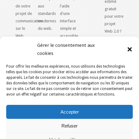
estimé
de votre
aux
l'aide
gratuit
projet de
standards
d'une
pour votre
communication
modernes
interface
projet
sur le
du web.
simple et
Web 2.0 ?
Web.
accessible.
Contactez-
Gérer le consentement aux
nous!
cookies
Pour offrir les meilleures expériences, nous utilisons des technologies
VOUS ÊTES ICI :
ACCUEIL
/
SERVICE
/
telles que les cookies pour stocker et/ou accéder aux informations des
appareils. Le fait de consentir à ces technologies nous permettra de traiter
PUBLICATION & MARKETING
KAJOOM.CA
- SERVICES INTERNET
des données telles que le comportement de navigation ou les ID uniques
sur ce site. Le fait de ne pas consentir ou de retirer son consentement peut
avoir un effet négatif sur certaines caractéristiques et fonctions.
Accueil
English
Services
Outils & Solutions
Conditions d’utilisation
Nous joindre
Accepter
Politique de cookies (CA)
Montréal
Québec
Ottawa
Gatineau
Refuser
Sherbrooke
Trois-Rivières
Berthierville
Gaspé
Rimouski