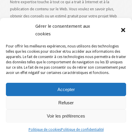
Notre expertise touche à tout ce qui a trait à Internet et à la
publication de contenu sur le Web. Vous voulez en savoir plus,
obtenir des conseils ou un estimé gratuit pour votre projet Web
2.0 ?
Contactez-nous!
Gérer le consentement aux
cookies
Pour offrir les meilleures expériences, nous utilisons des technologies
telles que les cookies pour stocker et/ou accéder aux informations des
appareils. Le fait de consentir à ces technologies nous permettra de traiter
VOUS ÊTES ICI :
ACCUEIL
/
DÉFINITION
/
RIMOUSKI
des données telles que le comportement de navigation ou les ID uniques
KAJOOM.CA
- SERVICES INTERNET
sur ce site. Le fait de ne pas consentir ou de retirer son consentement peut
avoir un effet négatif sur certaines caractéristiques et fonctions.
Accueil
English
Services
Outils & Solutions
Accepter
Conditions d’utilisation
Nous joindre
Politique de cookies (CA)
Refuser
Montréal
Québec
Ottawa
Gatineau
Sherbrooke
Trois-Rivières
Berthierville
Gaspé
Rimouski
Voir les préférences
Blogues WordPress
Sites Web Joomla
Applications Web Drupal
Systèmes de gestion et CRM
Politique de cookies
Politique de confidentialité