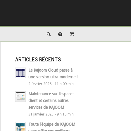
ARTICLES RÉCENTS
Le Kajoom Cloud passe à
une version ultra-moderne !
2 février 2026 - 11 h 09 min
Maintenance sur l’espace-
client et certains autres
services de KAJOOM
31 janvier 2025 - 9 h 15 min
Toute l’équipe de KAJOOM