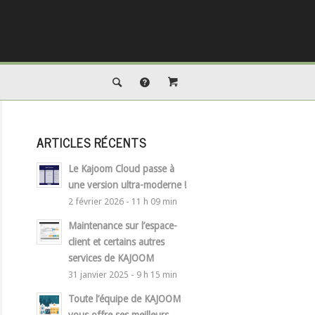
ARTICLES RÉCENTS
Le Kajoom Cloud passe à
une version ultra-moderne !
2 février 2026 - 11 h 09 min
Maintenance sur l’espace-
client et certains autres
services de KAJOOM
31 janvier 2025 - 9 h 15 min
Toute l’équipe de KAJOOM