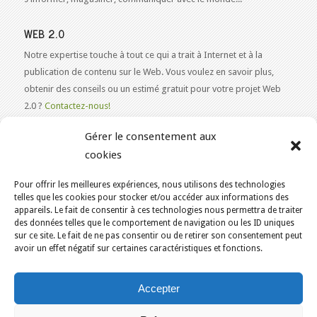
WEB 2.0
Notre expertise touche à tout ce qui a trait à Internet et à la
publication de contenu sur le Web. Vous voulez en savoir plus,
obtenir des conseils ou un estimé gratuit pour votre projet Web
2.0 ?
Contactez-nous!
Gérer le consentement aux
cookies
Pour offrir les meilleures expériences, nous utilisons des technologies
VOUS ÊTES ICI :
ACCUEIL
/
telles que les cookies pour stocker et/ou accéder aux informations des
appareils. Le fait de consentir à ces technologies nous permettra de traiter
HÉBERGEMENT WEB ÉCORESPONSABLE AU CANADA
/
des données telles que le comportement de navigation ou les ID uniques
PROJET VTIGER CRM
KAJOOM.CA
- SERVICES INTERNET
sur ce site. Le fait de ne pas consentir ou de retirer son consentement peut
avoir un effet négatif sur certaines caractéristiques et fonctions.
Accueil
English
Services
Outils & Solutions
Accepter
Conditions d’utilisation
Nous joindre
Politique de cookies (CA)