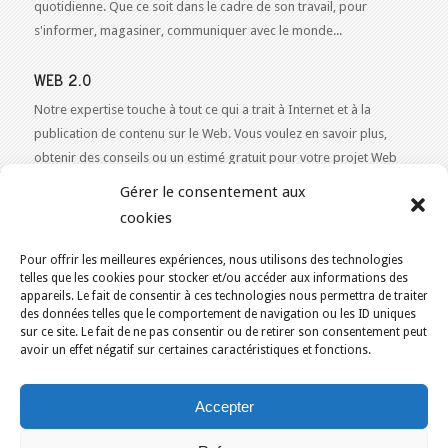
quotidienne. Que ce soit dans le cadre de son travail, pour
s'informer, magasiner, communiquer avec le monde...
WEB 2.0
Notre expertise touche à tout ce qui a trait à Internet et à la
publication de contenu sur le Web. Vous voulez en savoir plus,
obtenir des conseils ou un estimé gratuit pour votre projet Web
2.0 ?
Contactez-nous!
Gérer le consentement aux
cookies
Pour offrir les meilleures expériences, nous utilisons des technologies
telles que les cookies pour stocker et/ou accéder aux informations des
VOUS ÊTES ICI :
ACCUEIL
/
BLOGUE
/
AQPERE
appareils. Le fait de consentir à ces technologies nous permettra de traiter
des données telles que le comportement de navigation ou les ID uniques
KAJOOM.CA
- SERVICES INTERNET
sur ce site. Le fait de ne pas consentir ou de retirer son consentement peut
avoir un effet négatif sur certaines caractéristiques et fonctions.
Accueil
English
Services
Outils & Solutions
Accepter
Conditions d’utilisation
Nous joindre
Politique de cookies (CA)