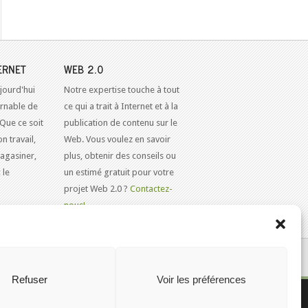
ERNET
WEB 2.0
jourd'hui
Notre expertise touche à tout
urnable de
ce qui a trait à Internet et à la
 Que ce soit
publication de contenu sur le
n travail,
Web. Vous voulez en savoir
agasiner,
plus, obtenir des conseils ou
 le
un estimé gratuit pour votre
projet Web 2.0 ?
Contactez-
nous!
KAJOOM.CA
- SERVICES INTERNET
Refuser
Voir les préférences
olitique de cookies (CA)