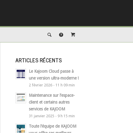
ARTICLES RÉCENTS
Le Kajoom Cloud passe à
une version ultra-moderne !
2 février 2026 - 11 h 09 min
Maintenance sur l’espace-
client et certains autres
services de KAJOOM
31 janvier 2025 - 9 h 15 min
Toute l’équipe de KAJOOM