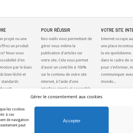
URE
POUR RÉUSSIR
VOTRE SITE INT
un projet ou une
Nos outils vous permettent de
Internet occupe au
offrez un produit
gérer vous-même la
une place inconto
ice? Nous vous
publication d'articles sur
la vie quotidienne.
possibilité d'en
votre site. Cela vous permet
dans le cadre de so
omotion par le biais
d'avoir un contrôle à 100%
pour s'informer, m
eb bien léché et
sur le contenu de votre site
communiquer avec
 standards
internet, à l'aide d'une
monde...
du web.
interface simple et accessible.
Gérer le consentement aux cookies
 que les cookies
 ÉCORESPONSABLE AU CANADA
/
FRANCE
tir à ces
ment de navigation
Accepter
consentement peut
Services
Outils & Solutions
Conditions d’utilisation
Nous joindre
P