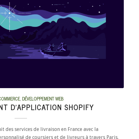
COMMERCE
,
DÉVELOPPEMENT WEB
T D’APPLICATION SHOPIFY
it des services de livraison en France avec la
rsonnalisé de coursiers et de livreurs à travers Paris.