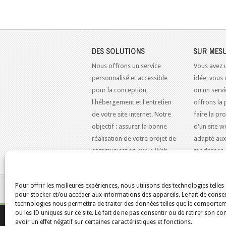
DES SOLUTIONS
SUR MES
Nous offrons un service
Vous avez 
personnalisé et accessible
idée, vous 
pour la conception,
ou un serv
l'hébergement et l'entretien
offrons la 
de votre site internet. Notre
faire la pr
objectif : assurer la bonne
d'un site w
réalisation de votre projet de
adapté aux
communication sur le Web.
modernes 
Pour offrir les meilleures expériences, nous utilisons des technologies telles
VOUS ÊTES ICI :
ACCUEIL
/
HÉBERGEMENT WEB
pour stocker et/ou accéder aux informations des appareils. Le fait de consen
technologies nous permettra de traiter des données telles que le comporte
ou les ID uniques sur ce site. Le fait de ne pas consentir ou de retirer son 
Accueil
English
avoir un effet négatif sur certaines caractéristiques et fonctions.