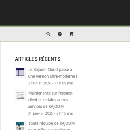
ARTICLES RÉCENTS
Le Kajoom Cloud passe à
une version ultra-moderne !
2 février 2026 - 11 h 09 min
Maintenance sur l’espace-
client et certains autres
services de KAJOOM
31 janvier 2025 - 9 h 15 min
Toute l’équipe de KAJOOM