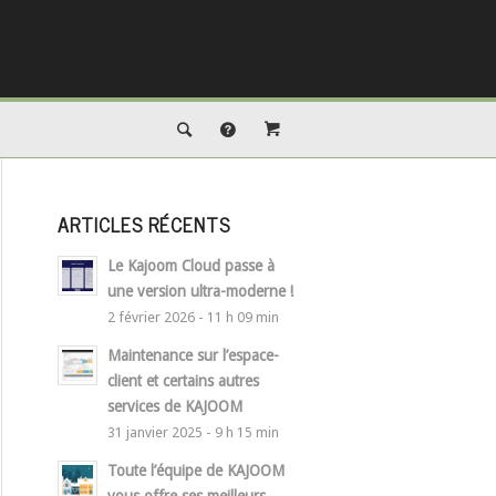
ARTICLES RÉCENTS
Le Kajoom Cloud passe à
une version ultra-moderne !
2 février 2026 - 11 h 09 min
Maintenance sur l’espace-
client et certains autres
services de KAJOOM
31 janvier 2025 - 9 h 15 min
Toute l’équipe de KAJOOM