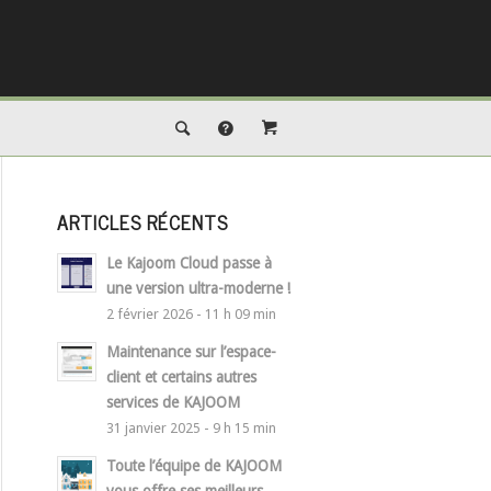
ARTICLES RÉCENTS
Le Kajoom Cloud passe à
une version ultra-moderne !
2 février 2026 - 11 h 09 min
Maintenance sur l’espace-
client et certains autres
services de KAJOOM
31 janvier 2025 - 9 h 15 min
Toute l’équipe de KAJOOM