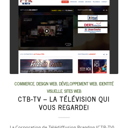
COMMERCE
,
DESIGN WEB
,
DÉVELOPPEMENT WEB
,
IDENTITÉ
VISUELLE
,
SITES WEB
CTB-TV – LA TÉLÉVISION QUI
VOUS REGARDE!
La Corporation de Télédiffusion Brandon (CTB-TV)