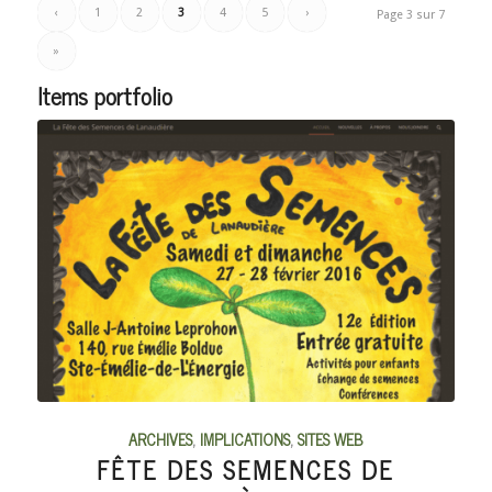
‹
1
2
3
4
5
›
Page 3 sur 7
»
Items portfolio
ARCHIVES
,
IMPLICATIONS
,
SITES WEB
FÊTE DES SEMENCES DE