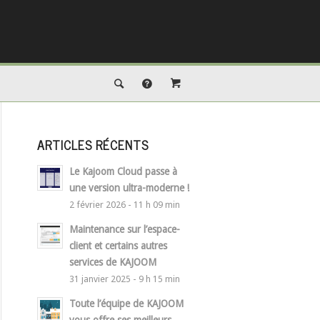
ARTICLES RÉCENTS
Le Kajoom Cloud passe à
une version ultra-moderne !
2 février 2026 - 11 h 09 min
Maintenance sur l’espace-
client et certains autres
services de KAJOOM
31 janvier 2025 - 9 h 15 min
Toute l’équipe de KAJOOM