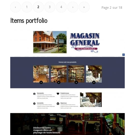
‹
1
2
3
4
›
»
Page 2 sur 18
Items portfolio