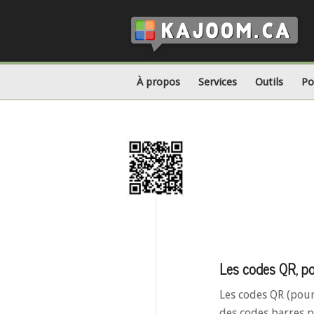
À propos
Services
Outils
Po
Les codes QR, pou
Les codes QR (pou
des codes barres 