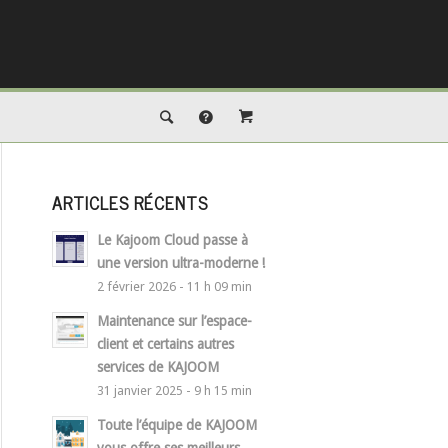
ARTICLES RÉCENTS
Le Kajoom Cloud passe à
une version ultra-moderne !
2 février 2026 - 11 h 09 min
Maintenance sur l’espace-
client et certains autres
services de KAJOOM
31 janvier 2025 - 9 h 15 min
Toute l’équipe de KAJOOM