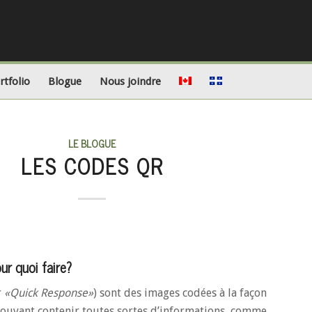
rtfolio
Blogue
Nous joindre
LE BLOGUE
LES CODES QR
r quoi faire?
r
«Quick Response»
) sont des images codées à la façon
pouvant contenir toutes sortes d’informations, comme