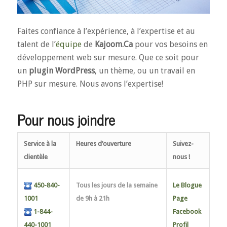
Faites confiance à l’expérience, à l’expertise et au
talent de l’
équipe
de
Kajoom.Ca
pour vos besoins en
développement web sur mesure. Que ce soit pour
un
plugin WordPress
, un thème, ou un travail en
PHP sur mesure. Nous avons l’expertise!
Pour nous joindre
Service à la
Heures d’ouverture
Suivez-
clientèle
nous !
450-840-
Tous les jours de la semaine
Le Blogue
1001
de 9h à 21h
Page
1-844-
Facebook
440-1001
Profil