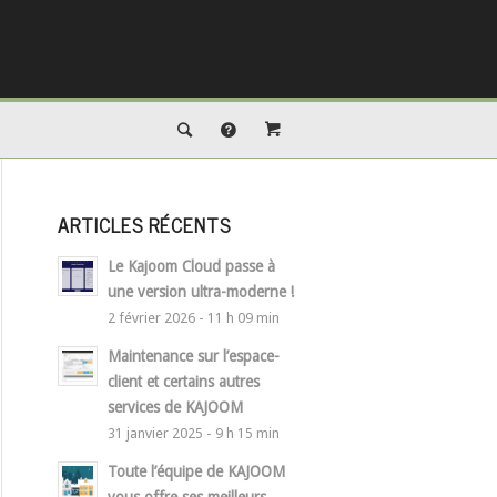
ARTICLES RÉCENTS
Le Kajoom Cloud passe à
une version ultra-moderne !
2 février 2026 - 11 h 09 min
Maintenance sur l’espace-
client et certains autres
services de KAJOOM
31 janvier 2025 - 9 h 15 min
Toute l’équipe de KAJOOM