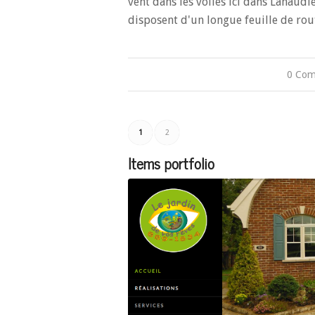
vent dans les voiles ici dans Lanaudiè
disposent d'un longue feuille de ro
0 Com
1
2
Items portfolio