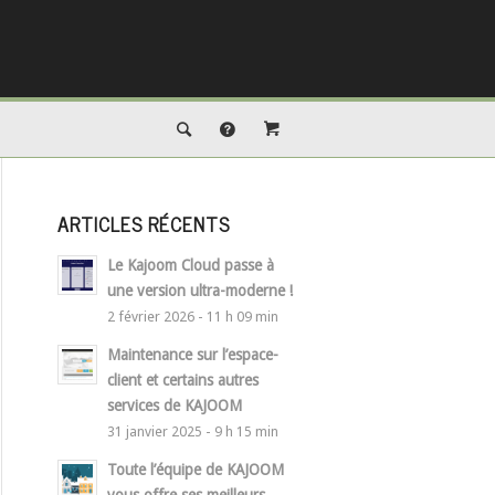
ARTICLES RÉCENTS
Le Kajoom Cloud passe à
une version ultra-moderne !
2 février 2026 - 11 h 09 min
Maintenance sur l’espace-
client et certains autres
services de KAJOOM
31 janvier 2025 - 9 h 15 min
Toute l’équipe de KAJOOM