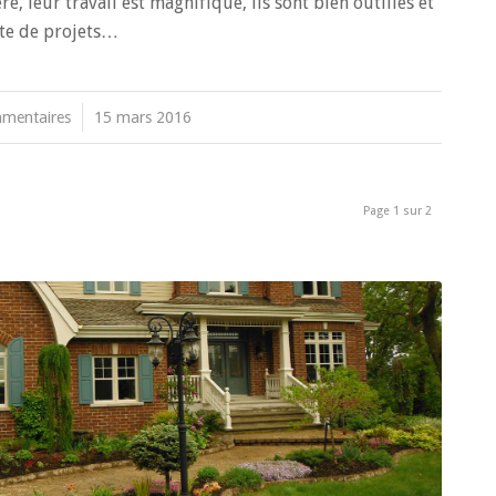
re, leur travail est magnifique, ils sont bien outillés et
ute de projets…
mentaires
/
15 mars 2016
Page 1 sur 2