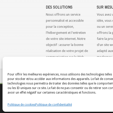
DES SOLUTIONS
SUR MES
Nous offrons un service
Vous avez 
personnalisé et accessible
idée, vous 
pour la conception,
ou un serv
l'hébergement et l'entretien
offrons la 
de votre site internet. Notre
faire la pr
objectif : assurer la bonne
d'un site w
réalisation de votre projet de
adapté aux
communication sur le Web.
modernes 
Pour offrir les meilleures expériences, nous utilisons des technologies telles
VOUS ÊTES ICI :
ACCUEIL
/
BLOGUE
/
LE BLOG
pour stocker et/ou accéder aux informations des appareils. Le fait de consen
technologies nous permettra de traiter des données telles que le comporte
ou les ID uniques sur ce site. Le fait de ne pas consentir ou de retirer son 
Accueil
English
avoir un effet négatif sur certaines caractéristiques et fonctions.
Montréal
Québe
Politique de cookies
Politique de confidentialité
Blogues Wo