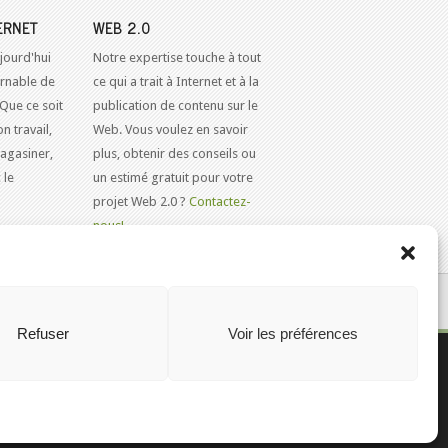
ERNET
WEB 2.0
jourd'hui
Notre expertise touche à tout
urnable de
ce qui a trait à Internet et à la
 Que ce soit
publication de contenu sur le
n travail,
Web. Vous voulez en savoir
agasiner,
plus, obtenir des conseils ou
 le
un estimé gratuit pour votre
projet Web 2.0 ?
Contactez-
nous!
KAJOOM.CA
- SERVICES INTERNET
Refuser
Voir les préférences
olitique de cookies (CA)
Gaspé
Rimouski
stion et CRM