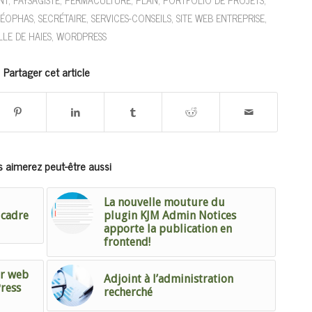
NT
,
PAYSAGISTE
,
PERMACULTURE
,
PLAN
,
PORTFOLIO DE PROJETS
,
LÉOPHAS
,
SECRÉTAIRE
,
SERVICES-CONSEILS
,
SITE WEB ENTREPRISE
,
LLE DE HAIES
,
WORDPRESS
Partager cet article
 aimerez peut-être aussi
La nouvelle mouture du
 cadre
plugin KJM Admin Notices
apporte la publication en
frontend!
ur web
Adjoint à l’administration
ress
recherché