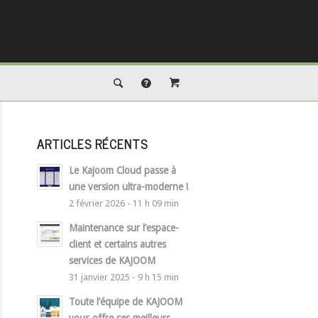
ARTICLES RÉCENTS
Le Kajoom Cloud passe à
une version ultra-moderne !
2 février 2026 - 11 h 09 min
Maintenance sur l’espace-
client et certains autres
services de KAJOOM
31 janvier 2025 - 9 h 15 min
Toute l’équipe de KAJOOM