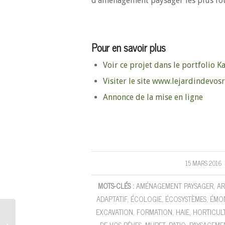
d’aménagement paysager les plus fou
Pour en savoir plus
Voir ce projet dans le portfolio 
Visiter le site www.lejardindevos
Annonce de la mise en ligne
15 MARS 2016
/
MOTS-CLÉS :
AMÉNAGEMENT PAYSAGER
,
AR
ADAPTATIF
,
ÉCOLOGIE
,
ÉCOSYSTÈMES
,
ÉMO
EXCAVATION
,
FORMATION
,
HAIE
,
HORTICUL
Kajoom.Ca sponsorise