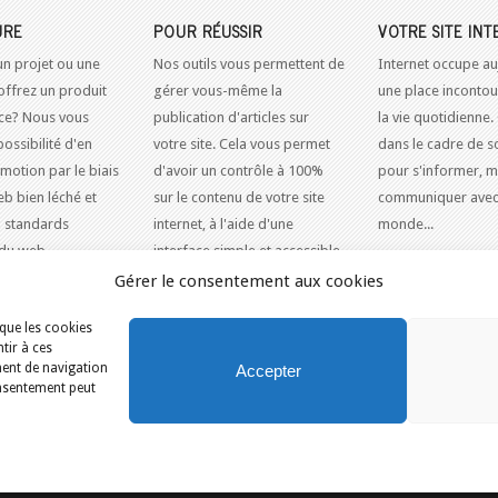
URE
POUR RÉUSSIR
VOTRE SITE INT
un projet ou une
Nos outils vous permettent de
Internet occupe au
offrez un produit
gérer vous-même la
une place inconto
ice? Nous vous
publication d'articles sur
la vie quotidienne.
possibilité d'en
votre site. Cela vous permet
dans le cadre de so
omotion par le biais
d'avoir un contrôle à 100%
pour s'informer, m
eb bien léché et
sur le contenu de votre site
communiquer avec
 standards
internet, à l'aide d'une
monde...
du web.
interface simple et accessible.
Gérer le consentement aux cookies
 que les cookies
UE
/
LE JARDIN DE VOS RÊVES À SAINT-CLÉOPHAS LANCE SON NOUVEAU SITE WEB!
tir à ces
ment de navigation
Accepter
consentement peut
Services
Outils & Solutions
Conditions d’utilisation
Nous joindre
P
c
Ottawa
Gatineau
Sherbrooke
Trois-Rivières
Berthierville
rdPress
Sites Web Joomla
Applications Web Drupal
Systèmes de ge