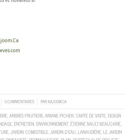
s et novateurs!!
Kajoom.Ca
reves.com
0 COMMENTAIRES
PAR
KAJOOM.CA
/
BRE
,
ARBRES FRUITIERS
,
ARIANE PICHER
,
CARTE DE VISITE
,
DESIGN
NDAGE
,
ENTRETIEN
,
ENVIRONNEMENT
,
ÉTIENNE NAULT-BEAUCAIRE
,
TURE
,
JARDIN COMESTIBLE
,
JARDIN D'EAU
,
LANAUDIÈRE
,
LE JARDIN