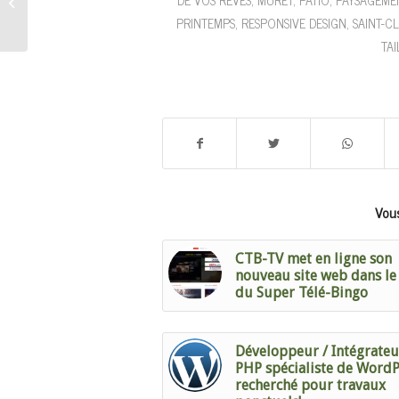
DE VOS RÊVES
,
MURET
,
PATIO
,
PAYSAGEME
la Fête des Semences de
PRINTEMPS
,
RESPONSIVE DESIGN
,
SAINT-C
Lanaudière, 12e édition!
TAI
Vous
CTB-TV met en ligne son
nouveau site web dans le
du Super Télé-Bingo
Développeur / Intégrate
PHP spécialiste de WordP
recherché pour travaux