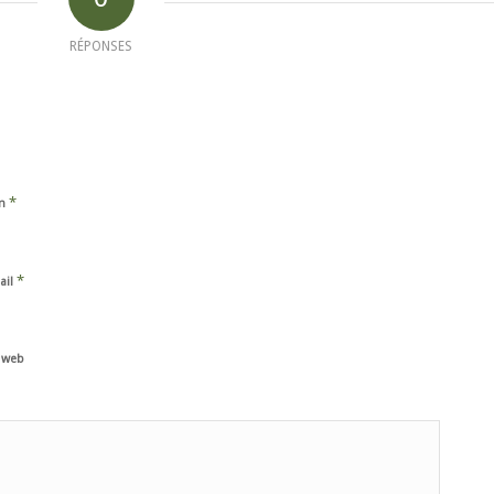
RÉPONSES
*
m
*
ail
e web