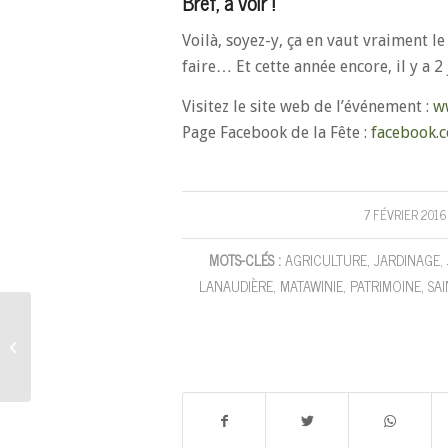
Bref, à voir !
Voilà, soyez-y, ça en vaut vraiment l
faire… Et cette année encore, il y a 2 j
Visitez le site web de l’événement :
w
Page Facebook de la Fête :
facebook.
7 FÉVRIER 2016
/
MOTS-CLÉS :
AGRICULTURE
,
JARDINAGE
,
LANAUDIÈRE
,
MATAWINIE
,
PATRIMOINE
,
SAI
Une nouvelle boutique
en ligne offre des
semences locales,
naturelles à
pollinisation...