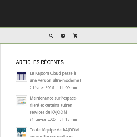
ARTICLES RÉCENTS
Le Kajoom Cloud passe à
une version ultra-moderne !
2 février 2026 - 11 h 09 min
Maintenance sur l’espace-
client et certains autres
services de KAJOOM
31 janvier 2025 - 9 h 15 min
Toute l’équipe de KAJOOM