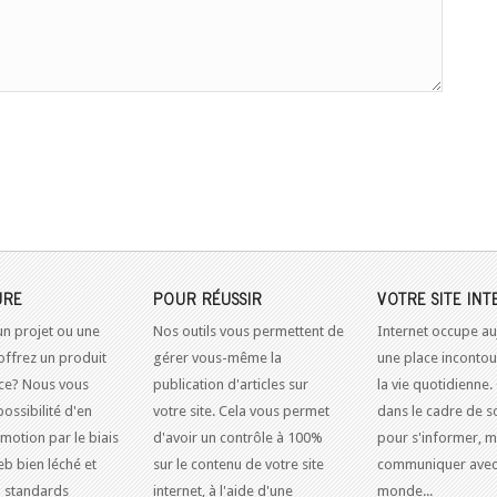
URE
POUR RÉUSSIR
VOTRE SITE INT
un projet ou une
Nos outils vous permettent de
Internet occupe au
offrez un produit
gérer vous-même la
une place inconto
ice? Nous vous
publication d'articles sur
la vie quotidienne.
possibilité d'en
votre site. Cela vous permet
dans le cadre de so
omotion par le biais
d'avoir un contrôle à 100%
pour s'informer, m
eb bien léché et
sur le contenu de votre site
communiquer avec
 standards
internet, à l'aide d'une
monde...