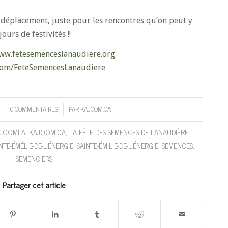
e déplacement, juste pour les rencontres qu’on peut y
ours de festivités !!
ww.fetesemenceslanaudiere.org
com/FeteSemencesLanaudiere
0 COMMENTAIRES
PAR
KAJOOM.CA
/
JOOMLA
,
KAJOOM.CA
,
LA FÊTE DES SEMENCES DE LANAUDIÈRE
,
NTE-ÉMÉLIE-DE-L'ÉNERGIE
,
SAINTE-ÉMILIE-DE-L'ÉNERGIE
,
SEMENCES
,
SEMENCIERS
Partager cet article