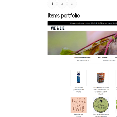
1
2
3
Items portfolio