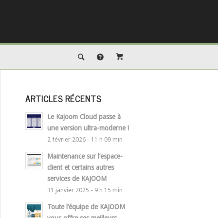
ARTICLES RÉCENTS
Le Kajoom Cloud passe à
une version ultra-moderne !
2 février 2026 - 11 h 09 min
Maintenance sur l’espace-
client et certains autres
services de KAJOOM
31 janvier 2025 - 9 h 15 min
Toute l’équipe de KAJOOM