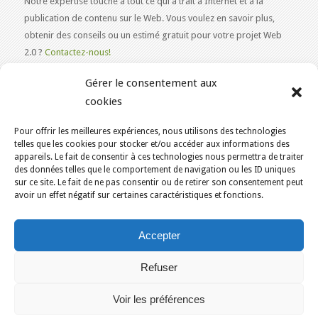
Notre expertise touche à tout ce qui a trait à Internet et à la
publication de contenu sur le Web. Vous voulez en savoir plus,
obtenir des conseils ou un estimé gratuit pour votre projet Web
2.0 ?
Contactez-nous!
Gérer le consentement aux
cookies
Pour offrir les meilleures expériences, nous utilisons des technologies
VOUS ÊTES ICI :
ACCUEIL
/
BLOGUE
/
ARCHIVES
/
telles que les cookies pour stocker et/ou accéder aux informations des
appareils. Le fait de consentir à ces technologies nous permettra de traiter
ÉTUDIANT(E)S EN RECHERCHE D’EMPLOI? ON A BESOIN DE VOUS!
des données telles que le comportement de navigation ou les ID uniques
KAJOOM.CA
- SERVICES INTERNET
sur ce site. Le fait de ne pas consentir ou de retirer son consentement peut
avoir un effet négatif sur certaines caractéristiques et fonctions.
Accueil
English
Services
Outils & Solutions
Accepter
Conditions d’utilisation
Nous joindre
Politique de cookies (CA)
Refuser
Montréal
Québec
Ottawa
Gatineau
Sherbrooke
Trois-Rivières
Berthierville
Gaspé
Rimouski
Voir les préférences
Blogues WordPress
Sites Web Joomla