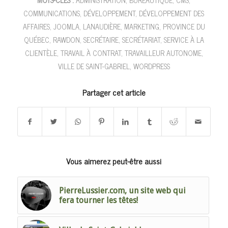
MOTS-CLÉS :
ADMINISTRATION
,
BUREAUTIQUE
,
CMS
,
COMMUNICATIONS
,
DÉVELOPPEMENT
,
DÉVELOPPEMENT DES
AFFAIRES
,
JOOMLA
,
LANAUDIÈRE
,
MARKETING
,
PROVINCE DU
QUÉBEC
,
RAWDON
,
SECRÉTAIRE
,
SECRÉTARIAT
,
SERVICE À LA
CLIENTÈLE
,
TRAVAIL À CONTRAT
,
TRAVAILLEUR AUTONOME
,
VILLE DE SAINT-GABRIEL
,
WORDPRESS
Partager cet article
Vous aimerez peut-être aussi
PierreLussier.com, un site web qui
fera tourner les têtes!