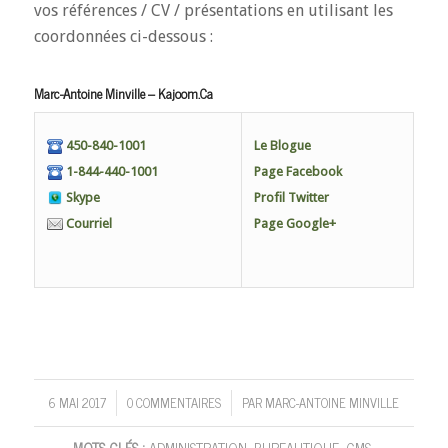
vos références / CV / présentations en utilisant les
coordonnées ci-dessous :
Marc-Antoine Minville – Kajoom.Ca
450-840-1001
Le Blogue
1-844-440-1001
Page Facebook
Skype
Profil Twitter
Courriel
Page Google+
6 MAI 2017
0 COMMENTAIRES
PAR
MARC-ANTOINE MINVILLE
/
/