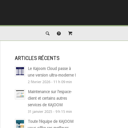
ARTICLES RÉCENTS
Le Kajoom Cloud passe à
une version ultra-moderne !
2 février 2026 - 11 h 09 min
Maintenance sur l’espace-
client et certains autres
services de KAJOOM
31 janvier 2025 - 9 h 15 min
Toute l’équipe de KAJOOM