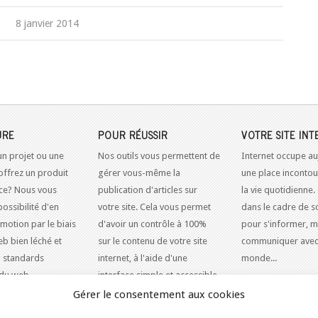
8 janvier 2014
URE
POUR RÉUSSIR
VOTRE SITE INT
un projet ou une
Nos outils vous permettent de
Internet occupe au
offrez un produit
gérer vous-même la
une place inconto
ice? Nous vous
publication d'articles sur
la vie quotidienne.
possibilité d'en
votre site. Cela vous permet
dans le cadre de so
omotion par le biais
d'avoir un contrôle à 100%
pour s'informer, m
eb bien léché et
sur le contenu de votre site
communiquer avec
 standards
internet, à l'aide d'une
monde...
du web.
interface simple et accessible.
Gérer le consentement aux cookies