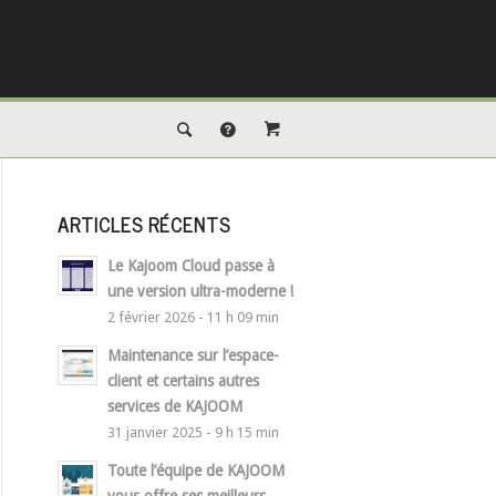
ARTICLES RÉCENTS
Le Kajoom Cloud passe à
une version ultra-moderne !
2 février 2026 - 11 h 09 min
Maintenance sur l’espace-
client et certains autres
services de KAJOOM
31 janvier 2025 - 9 h 15 min
Toute l’équipe de KAJOOM