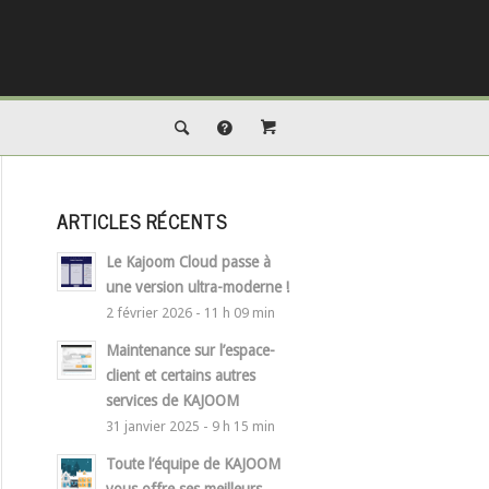
ARTICLES RÉCENTS
Le Kajoom Cloud passe à
une version ultra-moderne !
2 février 2026 - 11 h 09 min
Maintenance sur l’espace-
client et certains autres
services de KAJOOM
31 janvier 2025 - 9 h 15 min
Toute l’équipe de KAJOOM