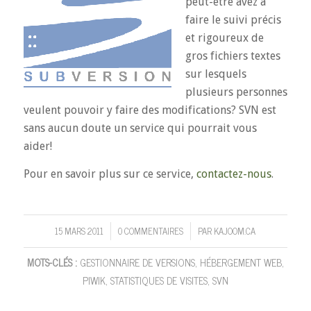
peut-être avez à
faire le suivi précis
et rigoureux de
gros fichiers textes
sur lesquels
plusieurs personnes
veulent pouvoir y faire des modifications? SVN est
sans aucun doute un service qui pourrait vous
aider!
Pour en savoir plus sur ce service,
contactez-nous
.
15 MARS 2011
0 COMMENTAIRES
PAR
KAJOOM.CA
/
/
MOTS-CLÉS :
GESTIONNAIRE DE VERSIONS
,
HÉBERGEMENT WEB
,
PIWIK
,
STATISTIQUES DE VISITES
,
SVN