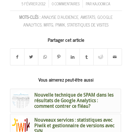
5 FÉVRIER 2012
0 COMMENTAIRES
PAR
KAJOOM.CA
/
/
MOTS-CLÉS :
ANALYSE D'AUDIENCE
,
AWSTATS
,
GOOGLE
ANALYTICS
,
MRTG
,
PIWIK
,
STATISTIQUES DE VISITES
Partager cet article
Vous aimerez peut-être aussi
Nouvelle technique de SPAM dans les
résultats de Google Analytics :
comment contrer ce fléau?
Nouveaux services : statistiques avec
Piwik et gestionnaire de versions avec
SVN