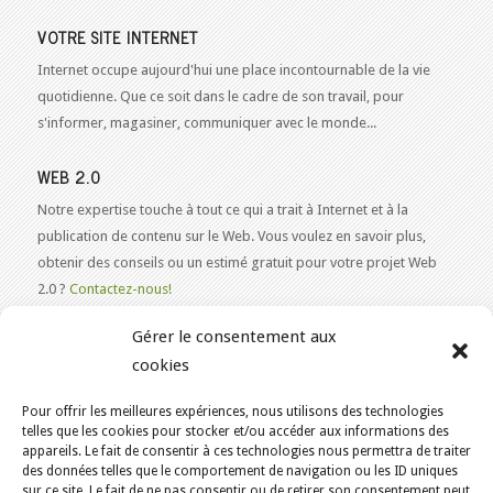
VOTRE SITE INTERNET
Internet occupe aujourd'hui une place incontournable de la vie
quotidienne. Que ce soit dans le cadre de son travail, pour
s'informer, magasiner, communiquer avec le monde...
WEB 2.0
Notre expertise touche à tout ce qui a trait à Internet et à la
publication de contenu sur le Web. Vous voulez en savoir plus,
obtenir des conseils ou un estimé gratuit pour votre projet Web
2.0 ?
Contactez-nous!
Gérer le consentement aux
cookies
Pour offrir les meilleures expériences, nous utilisons des technologies
VOUS ÊTES ICI :
ACCUEIL
/
BLOGUE
/
LE BLOGUE
/
telles que les cookies pour stocker et/ou accéder aux informations des
4 OUTILS POUR ANALYSER LES VISITES SUR VOTRE SITE
appareils. Le fait de consentir à ces technologies nous permettra de traiter
des données telles que le comportement de navigation ou les ID uniques
KAJOOM.CA
- SERVICES INTERNET
sur ce site. Le fait de ne pas consentir ou de retirer son consentement peut