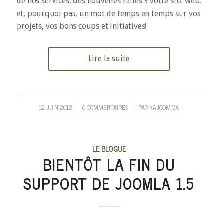
de nos services, des nouvelles reliés à votre site web,
et, pourquoi pas, un mot de temps en temps sur vos
projets, vos bons coups et initiatives!
Lire la suite
12 JUIN 2012
0 COMMENTAIRES
PAR
KAJOOM.CA
/
/
LE BLOGUE
BIENTÔT LA FIN DU
SUPPORT DE JOOMLA 1.5